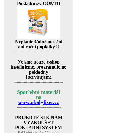
Pokladní sw CONTO
Neplatíte žádné mesíční
ani roční poplatky !!
-------------------------------------------
Nejsme pouze e-shop
instalujeme, programujeme
pokladny
i servisujeme
-----------------------------------------
Spotřební materiál
na
www.obalyfiser.cz
-------------------------------------
PŘIJEĎTE SI K NÁM
VYZKOUŠET
POKLADNÍ SYSTÉM
Pokladní systém Vám rádi