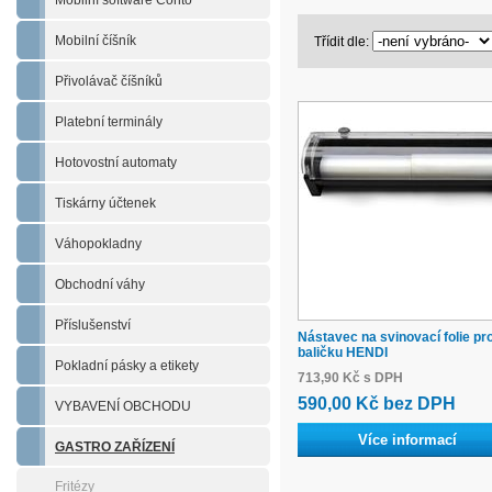
Mobilní software Conto
Mobilní číšník
Třídit dle:
Přivolávač číšníků
Platební terminály
Hotovostní automaty
Tiskárny účtenek
Váhopokladny
Obchodní váhy
Příslušenství
Nástavec na svinovací folie pr
baličku HENDI
Pokladní pásky a etikety
713,90 Kč s DPH
590,00 Kč bez DPH
VYBAVENÍ OBCHODU
Více informací
GASTRO ZAŘÍZENÍ
Fritézy