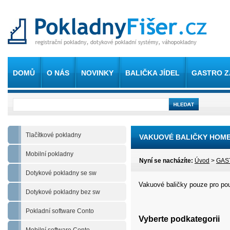
DOMŮ
O NÁS
NOVINKY
BALIČKA JÍDEL
GASTRO Z
Tlačítkové pokladny
VAKUOVÉ BALIČKY HOM
Mobilní pokladny
Nyní se nacházíte:
Úvod
>
GAS
Dotykové pokladny se sw
Vakuové baličky pouze pro pou
Dotykové pokladny bez sw
Pokladní software Conto
Vyberte podkategorii