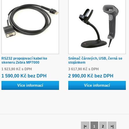
RS232 propojovací kabel ke
Snímač čárových, USB, černá se
skeneru Zebra MP7000
stojánkem
1 923,90 Kč s DPH
3 617,90 Kč s DPH
1 590,00 Kč bez DPH
2 990,00 Kč bez DPH
Více informací
Více informací
|<
1
2
>|