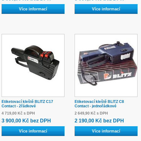
Více informací
Více informací
Etiketovací kleště BLITZ C17
Etiketovací kleště BLITZ C8
Contact - 2řádkové
Contact - jednořádkové
4 719,00 Kč s DPH
2 649,90 Kč s DPH
3 900,00 Kč bez DPH
2 190,00 Kč bez DPH
Více informací
Více informací