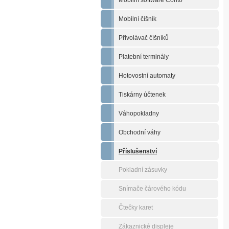
Mobilní software Conto
Mobilní číšník
Přivolávač číšníků
Platební terminály
Hotovostní automaty
Tiskárny účtenek
Váhopokladny
Obchodní váhy
Příslušenství
Pokladní zásuvky
Snímače čárového kódu
Čtečky karet
Zákaznické displeje