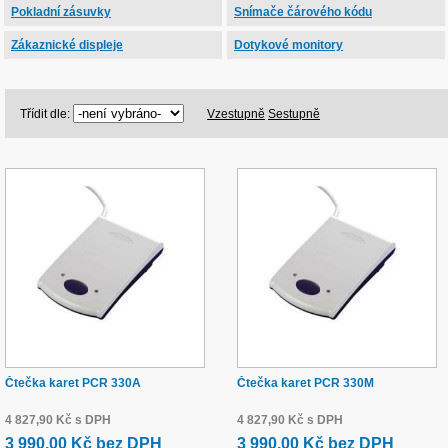
Pokladní zásuvky
Snímače čárového kódu
Zákaznické displeje
Dotykové monitory
Třídit dle:
Vzestupně
Sestupně
Čtečka karet PCR 330A
Čtečka karet PCR 330M
4 827,90 Kč s DPH
4 827,90 Kč s DPH
3 990,00 Kč bez DPH
3 990,00 Kč bez DPH