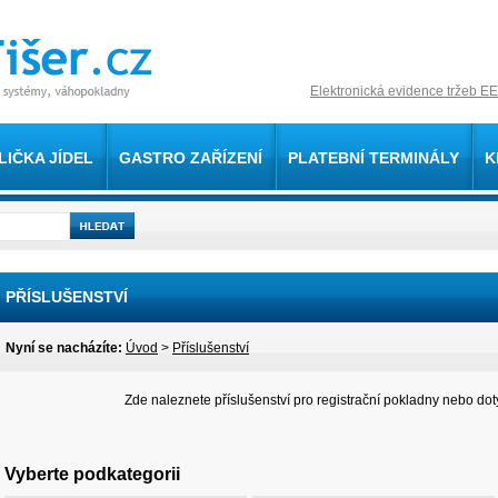
Elektronická evidence tržeb EE
LIČKA JÍDEL
GASTRO ZAŘÍZENÍ
PLATEBNÍ TERMINÁLY
K
PŘÍSLUŠENSTVÍ
Nyní se nacházíte:
Úvod
>
Příslušenství
Zde naleznete příslušenství pro registrační pokladny nebo do
Vyberte podkategorii