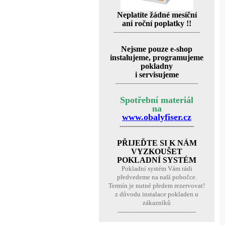
Neplatíte žádné mesíční
ani roční poplatky !!
-------------------------------------------
Nejsme pouze e-shop
instalujeme, programujeme
pokladny
i servisujeme
-----------------------------------------
Spotřební materiál
na
www.obalyfiser.cz
-------------------------------------
PŘIJEĎTE SI K NÁM
VYZKOUŠET
POKLADNÍ SYSTÉM
Pokladní systém Vám rádi
předvedeme na naší pobočce.
Termín je nutné předem rezervovat!
z důvodu instalace pokladen u
zákazníků
---------------------------------------