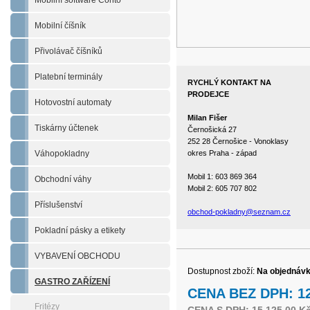
Mobilní software Conto
Mobilní číšník
Přivolávač číšníků
Platební terminály
RYCHLÝ KONTAKT NA
PRODEJCE
Hotovostní automaty
Milan Fišer
Tiskárny účtenek
Černošická 27
252 28 Černošice - Vonoklasy
Váhopokladny
okres Praha - západ
Mobil 1: 603 869 364
Obchodní váhy
Mobil 2: 605 707 802
Příslušenství
obchod-pokladny@seznam.cz
Pokladní pásky a etikety
VYBAVENÍ OBCHODU
Dostupnost zboží:
Na objednáv
GASTRO ZAŘÍZENÍ
CENA BEZ DPH: 12
Fritézy