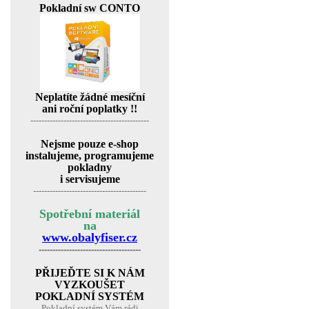
Pokladní sw CONTO
Neplatíte žádné mesíční
ani roční poplatky !!
-------------------------------------------
Nejsme pouze e-shop
instalujeme, programujeme
pokladny
i servisujeme
-----------------------------------------
Spotřební materiál
na
www.obalyfiser.cz
-------------------------------------
PŘIJEĎTE SI K NÁM
VYZKOUŠET
POKLADNÍ SYSTÉM
Pokladní systém Vám rádi