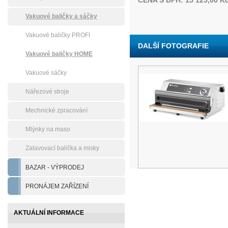
CENA S DPH: 15 125,00 K
Vakuové baličky a sáčky
Vakuové baličky PROFI
DALŠÍ FOTOGRAFIE
Vakuové baličky HOME
Vakuové sáčky
Nářezové stroje
Mechnické zpracování
Mlýnky na maso
Zatavovací balička a misky
BAZAR - VÝPRODEJ
PRONÁJEM ZAŘÍZENÍ
AKTUÁLNÍ INFORMACE