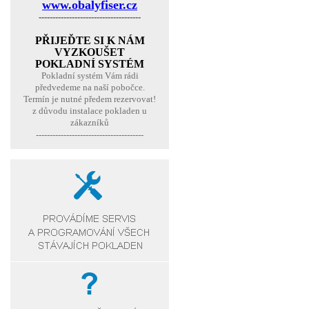
www.obalyfiser.cz
-------------------------------------
PŘIJEĎTE SI K NÁM
VYZKOUŠET
POKLADNÍ SYSTÉM
Pokladní systém Vám rádi
předvedeme na naší pobočce.
Termín je nutné předem rezervovat!
z důvodu instalace pokladen u
zákazníků
---------------------------------------