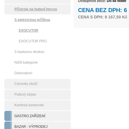
Dostupnost zboží:
Do 48 hodin
CENA BEZ DPH: 6 
Přístroje na hubení hmyzu
CENA S DPH: 8 167,50 Kč
S elektrickou mřížkou
EXOCUTOR
EXOCUTOR PRO
S lepkavou deskou
Nižší kategorie
Dekorativní
Cenovky zboží
Pultový stojan
Kontrola bankovek
GASTRO ZAŘÍZENÍ
BAZAR - VÝPRODEJ