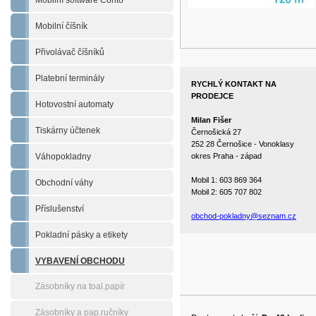
Mobilní software Conto
Mobilní číšník
Přivolávač číšníků
Platební terminály
RYCHLÝ KONTAKT NA
PRODEJCE
Hotovostní automaty
Milan Fišer
Tiskárny účtenek
Černošická 27
252 28 Černošice - Vonoklasy
Váhopokladny
okres Praha - západ
Mobil 1: 603 869 364
Obchodní váhy
Mobil 2: 605 707 802
Příslušenství
obchod-pokladny@seznam.cz
Pokladní pásky a etikety
VYBAVENÍ OBCHODU
Zásobníky na toal.papír
Zásobníky a pap.ručníky