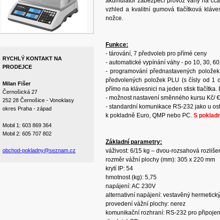
akumulátor zabezpečí provoz váhy na cca 
vzhled a kvalitní gumová tlačítková kláve
nožce.
Funkce:
- tárování, 7 předvoleb pro přímé ceny
RYCHLÝ KONTAKT NA
- automatické vypínání váhy - po 10, 30, 6
PRODEJCE
- programování přednastavených položek
předvolených položek PLU (s čísly od 1 
Milan Fišer
přímo na klávesnici na jeden stisk tlačítka
Černošická 27
- možnost nastavení směnného kursu Kč/ €
252 28 Černošice - Vonoklasy
- standardní komunikace RS-232 jako u os
okres Praha - západ
k pokladně Euro, QMP nebo PC.
S poklad
Mobil 1: 603 869 364
Mobil 2: 605 707 802
Základní parametry:
obchod-pokladny@seznam.cz
váživost: 6/15 kg – dvou-rozsahová rozlišení
rozměr vážní plochy (mm): 305 x 220 mm
krytí IP: 54
hmotnost (kg): 5,75
napájení: AC 230V
alternativní napájení: vestavěný hermetick
provedení vážní plochy: nerez
komunikační rozhraní: RS-232 pro připoje