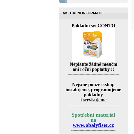
AKTUÁLNÍ INFORMACE
Pokladní sw CONTO
Neplatíte žádné mesíční
ani roční poplatky !!
-------------------------------------------
Nejsme pouze e-shop
instalujeme, programujeme
pokladny
i servisujeme
-----------------------------------------
Spotřební materiál
na
www.obalyfiser.cz
-------------------------------------