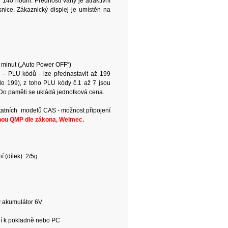
140 hodin. Předností váhy je atraktivní
snice. Zákaznický displej je umístěn na
0 minut („Auto Power OFF“)
 – PLU kódů - lze přednastavit až 199
do 199), z toho PLU kódy č.1 až 7 jsou
. Do paměti se ukládá jednotková cena.
tatních modelů CAS - možnost připojení
nou QMP dle zákona, Welmec.
 (dílek): 2/5g
ý akumulátor 6V
ní k pokladně nebo PC