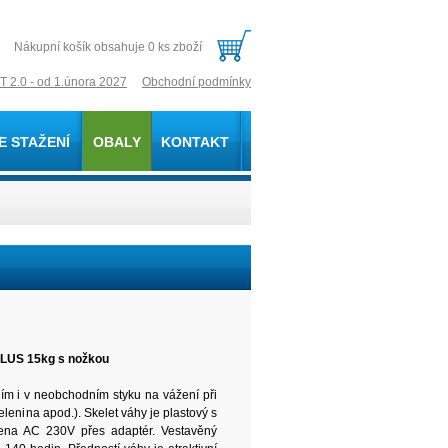
Nákupní košík obsahuje 0 ks zboží
T 2.0 - od 1.února 2027
Obchodní podmínky
E STAŽENÍ
OBALY
KONTAKT
PLUS 15kg s nožkou
ním i v neobchodním styku na vážení při
elenina apod.). Skelet váhy je plastový s
ena AC 230V přes adaptér. Vestavěný