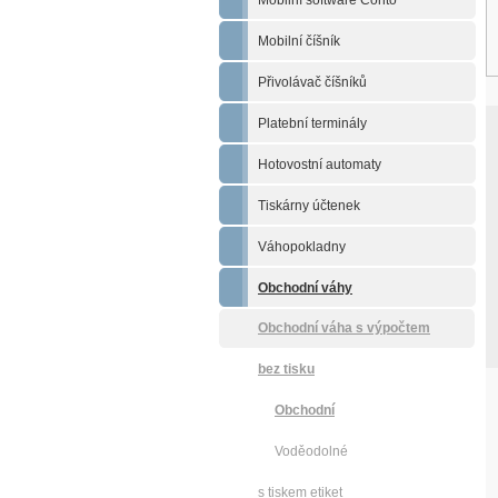
Mobilní software Conto
Mobilní číšník
Přivolávač číšníků
Platební terminály
Hotovostní automaty
Tiskárny účtenek
Váhopokladny
Obchodní váhy
Obchodní váha s výpočtem
ceny
bez tisku
Obchodní
Voděodolné
s tiskem etiket