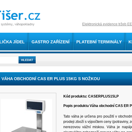
Elektronická evidence tržeb EE
LIČKA JÍDEL
GASTRO ZAŘÍZENÍ
PLATEBNÍ TERMINÁLY
K
VÁHA OBCHODNÍ CAS ER PLUS 15KG S NOŽKOU
Kód produktu: CASERPLUS15LP
Popis produktu Váha obchodní CAS ER 
Tato váha je určena pro použití v obchod
prodeji zboží s výpočtem ceny (potraviny, z
nerezovou vážní miskou. Váha je napáj