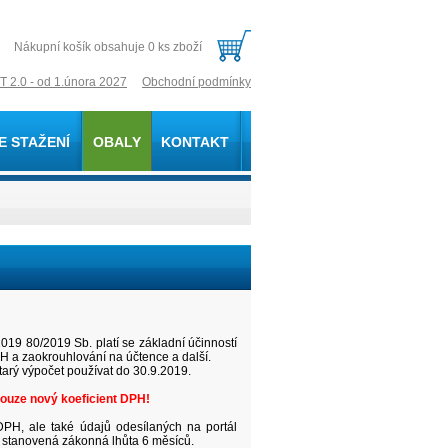
Nákupní košík obsahuje 0 ks zboží
T 2.0 - od 1.února 2027
Obchodní podmínky
E STAŽENÍ
OBALY
KONTAKT
19 80/2019 Sb. platí se základní účinností
 a zaokrouhlování na účtence a další.
tarý výpočet používat do 30.9.2019.
ouze nový koeficient DPH!
DPH, ale také údajů odesílaných na portál
 stanovená zákonná lhůta 6 měsíců.