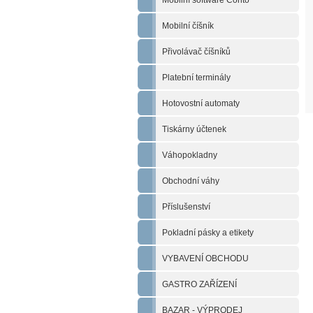
Mobilní software Conto
Mobilní číšník
Přivolávač číšníků
Platební terminály
Hotovostní automaty
Tiskárny účtenek
Váhopokladny
Obchodní váhy
Příslušenství
Pokladní pásky a etikety
VYBAVENÍ OBCHODU
GASTRO ZAŘÍZENÍ
BAZAR - VÝPRODEJ