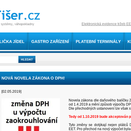
Elektronická evidence tržeb EE
LIČKA JÍDEL
GASTRO ZAŘÍZENÍ
PLATEBNÍ TERMINÁLY
K
NOVÁ NOVELA ZÁKONA O DPH!
[02.05.2019]
Novela zákona dle daňového balíčku 20
od 1.4.2019 a mění způsob výpočtu DPH
Dle přechodných ustanovení lze však s
Tedy od 1.10.2019 bude akceptován p
Tyto změny se dotýkají nejen plátců 
EET. Pro přechod na nový výpočet byla