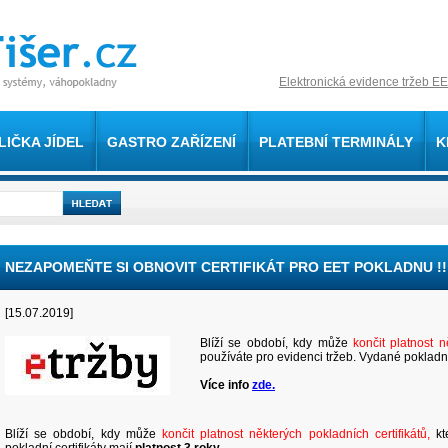
Elektronická evidence tržeb EE
LIČKA JÍDEL
GASTRO ZAŘÍZENÍ
PLATEBNÍ TERMINÁLY
K
NEZAPOMEŇTE SI OBNOVIT CERTIFIKÁT PRO EET POKLADNU !!
[15.07.2019]
Blíží se období, kdy může
končit platnost n
používáte pro evidenci tržeb. Vydané pokladní 
Více info
zde.
Blíží se období, kdy může
končit platnost některých pokladních certifikátů,
kte