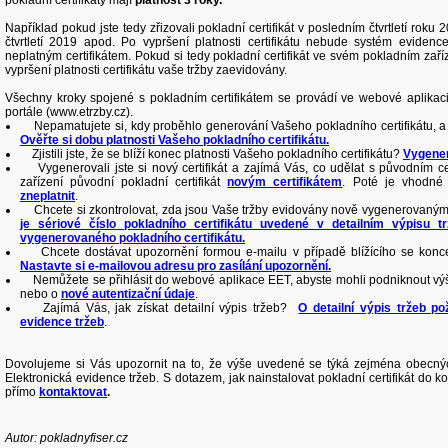
pokladní certifikáty mají
platnost
3 roky.
Například pokud jste tedy zřizovali pokladní certifikát v posledním čtvrtletí roku
čtvrtletí 2019 apod. Po vypršení platnosti certifikátu nebude systém eviden
neplatným certifikátem. Pokud si tedy pokladní certifikát ve svém pokladním za
vypršení platnosti certifikátu vaše tržby zaevidovány.
Všechny kroky spojené s pokladním certifikátem se provádí ve webové aplikac
portále (www.etrzby.cz).
Nepamatujete si, kdy proběhlo generování Vašeho pokladního certifikátu, a ch
Ověřte si dobu platnosti Vašeho pokladního certifikátu.
Zjistili jste, že se blíží konec platnosti Vašeho pokladního certifikátu?
Vygeneru
Vygenerovali jste si nový certifikát a zajímá Vás, co udělat s původním 
zařízení původní pokladní certifikát
novým certifikátem
. Poté je vhodné 
zneplatnit
.
Chcete si zkontrolovat, zda jsou Vaše tržby evidovány nově vygenerovaným
je sériové číslo pokladního certifikátu uvedené v detailním výpisu
vygenerovaného pokladního certifikátu.
Chcete dostávat upozornění formou e-mailu v případě blížícího se konce 
Nastavte si e-mailovou adresu pro zasílání upozornění.
Nemůžete se přihlásit do webové aplikace EET, abyste mohli podniknout v
nebo o
nové autentizační údaje
.
Zajímá Vás, jak získat detailní výpis tržeb?
O detailní výpis tržeb p
evidence tržeb
.
Dovolujeme si Vás upozornit na to, že výše uvedené se týká zejména obecný
Elektronická evidence tržeb. S dotazem, jak nainstalovat pokladní certifikát do k
přímo
kontaktovat
.
Autor: pokladnyfiser.cz