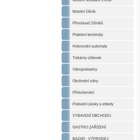
Mobilní software Conto
Mobilní číšník
Přivolávač číšníků
Platební terminály
Hotovostní automaty
Tiskárny účtenek
Váhopokladny
Obchodní váhy
Příslušenství
Pokladní pásky a etikety
VYBAVENÍ OBCHODU
GASTRO ZAŘÍZENÍ
BAZAR - VÝPRODEJ