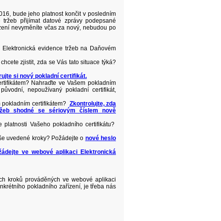
 2016, bude jeho platnost končit v posledním
ce tržeb přijímat datové zprávy podepsané
řízení nevyměníte včas za nový, nebudou po
i Elektronická evidence tržeb na Daňovém
cete zjistit, zda se Vás tato situace týká?
jte si nový pokladní certifikát.
certifikátem? Nahraďte ve Vašem pokladním
původní, nepoužívaný pokladní certifikát,
 pokladním certifikátem?
Zkontrolujte, zda
 tržeb shodné se sériovým číslem nově
platnosti Vašeho pokladního certifikátu?
ýše uvedené kroky? Požádejte o
nové heslo
ožádejte ve webové aplikaci Elektronická
ch kroků prováděných ve webové aplikaci
onkrétního pokladního zařízení, je třeba nás