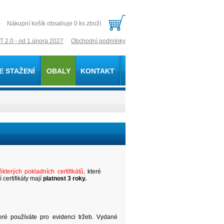
Nákupní košík obsahuje 0 ks zboží
T 2.0 - od 1.února 2027
Obchodní podmínky
E STAŽENÍ
OBALY
KONTAKT
ěkterých pokladních certifikátů,
které
certifikáty mají
platnost
3 roky.
ré používáte pro evidenci tržeb. Vydané